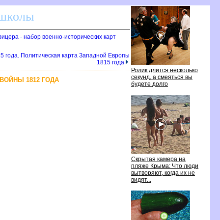
 школы
фицера - набор военно-исторических карт
15 года. Политическая карта Западной Европы
1815 года
Ролик длится несколько
секунд, а смеяться вы
ВОЙНЫ 1812 ГОДА
будете долго
Скрытая камера на
пляже Крыма: Что люди
вытворяют, когда их не
видят...