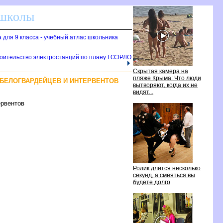
 школы
а для 9 класса - учебный атлас школьника
троительство электростанций по плану ГОЭРЛО
Скрытая камера на
пляже Крыма: Что люди
 БЕЛОГВАРДЕЙЦЕВ И ИНТЕРВЕНТОВ
вытворяют, когда их не
видят...
ервентов
Ролик длится несколько
секунд, а смеяться вы
будете долго